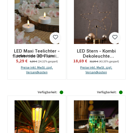
LED Maxi Teelichter -
LED Stern - Kombi
flackernde 3D Flamme
Dekoleuchte
Inhalt:
2 Stück
(2,65 € / 1 Stück)
Verkaufspreis:
Verkaufspreis:
5,29 €
Regulärer Preis:
18,69 €
Regulärer Preis:
- Kunststoff - Timer -
Herz/Stern -
6,99 €
(24.32% gespart)
32,99 €
(43.35% gespart)
D: 5,8cm - weiß - 2er
wechselbarer Aufsatz
Preise inkl. MwSt. zzgl.
Preise inkl. MwSt. zzgl.
Set
- H:50cm - Batterie -
Versandkosten
Versandkosten
Timer - gold
Verfügbarkeit:
Verfügbarkeit: