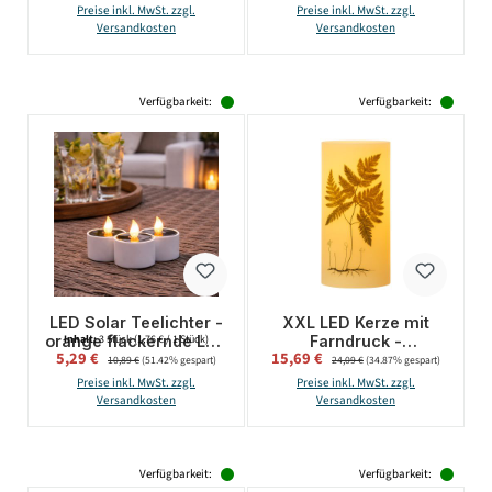
24cm - Batteriebetrieb
flackernde LED - H:
Preise inkl. MwSt. zzgl.
Preise inkl. MwSt. zzgl.
- gelb
30cm - D: 12cm -
Versandkosten
Versandkosten
weiß/grün
Verfügbarkeit:
Verfügbarkeit:
LED Solar Teelichter -
XXL LED Kerze mit
orange flackernde LED
Farndruck -
Inhalt:
3 Stück
(1,76 € / 1 Stück)
Verkaufspreis:
Verkaufspreis:
5,29 €
Regulärer Preis:
15,69 €
Regulärer Preis:
- Lichtsensor - H:
Echtwachs -
10,89 €
(51.42% gespart)
24,09 €
(34.87% gespart)
6cm/D: 5,2cm - für
flackernde LED - H:
Preise inkl. MwSt. zzgl.
Preise inkl. MwSt. zzgl.
Außen - 3er Set
25cm - D: 12cm -
Versandkosten
Versandkosten
weiß/grün
Verfügbarkeit:
Verfügbarkeit: