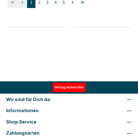
Seite
Seite
Seite
Seite
Seite
1
2
3
4
5
Vertrag widerrufen
Wir sind für Dich da
Informationen
Shop Service
Zahlungsarten