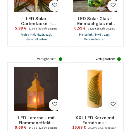
LED Solar
LED Solar Glas -
Gartenfackel -
Einmachglas mit
Verkaufspreis:
Verkaufspreis:
5,99 €
Regulärer Preis:
6,59 €
Regulärer Preis:
Bambus Fackel -
Mosaiksteinchen - mit
11,99 €
(50.04% gespart)
14,39 €
(54.2% gespart)
simulierter
Henkel - H: 13,5cm -
Preise inkl. MwSt. zzgl.
Preise inkl. MwSt. zzgl.
Flammeneffekt - H:
Lichtsensor - grün
Versandkosten
Versandkosten
60cm - Lichtsensor -
natur
Verfügbarkeit:
Verfügbarkeit:
LED Laterne - mit
XXL LED Kerze mit
Flammeneffekt -
Farndruck -
Verkaufspreis:
Verkaufspreis:
9,69 €
Regulärer Preis:
15,69 €
Regulärer Preis:
flackernde LED - H:
Echtwachs -
14,39 €
(32.66% gespart)
24,09 €
(34.87% gespart)