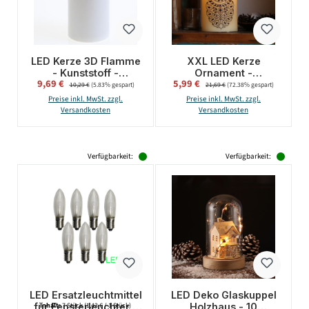
LED Kerze 3D Flamme
XXL LED Kerze
- Kunststoff -
Ornament -
Verkaufspreis:
Verkaufspreis:
9,69 €
Regulärer Preis:
5,99 €
Regulärer Preis:
flackernde Flamme -
Echtwachs -
10,29 €
(5.83% gespart)
21,69 €
(72.38% gespart)
H: 15cm - D: 7,5cm -
flackernde LED -
Preise inkl. MwSt. zzgl.
Preise inkl. MwSt. zzgl.
Timer - für Außen -
Timer - H: 25cm - D:
Versandkosten
Versandkosten
weiß
12cm - creme
Verfügbarkeit:
Verfügbarkeit:
LED Ersatzleuchtmittel
LED Deko Glaskuppel
für Fensterleuchter -
Holzhaus - 10
Inhalt:
7 Stück
(1,43 € / 1 Stück)