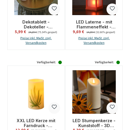
Dekotablett -
LED Laterne - mit
Dekoteller -
Flammeneffekt -
Verkaufspreis:
Verkaufspreis:
5,99 €
Regulärer Preis:
9,69 €
Regulärer Preis:
gehämmert - zum
flackernde LED - H:
24,29 €
(75.34% gespart)
14,39 €
(32.66% gespart)
Stellen oder
24cm - Batteriebetrieb
Preise inkl. MwSt. zzgl.
Preise inkl. MwSt. zzgl.
Aufhängen - mit
- orange
Versandkosten
Versandkosten
Magneten - L: 38,5cm
- gold
Verfügbarkeit:
Verfügbarkeit:
XXL LED Kerze mit
LED Stumpenkerze -
Farndruck -
Kunststoff - 3D
Verkaufspreis:
Verkaufspreis:
Regulärer Preis:
Regulärer Preis: