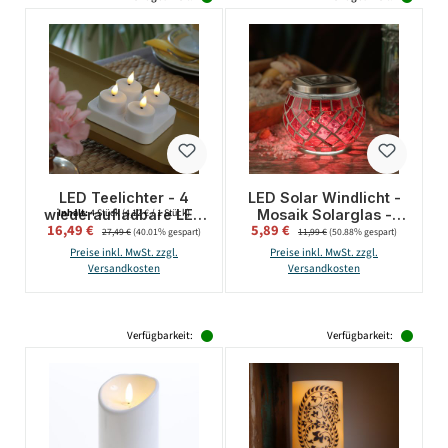
LED Teelichter - 4
LED Solar Windlicht -
wiederaufladbare LED
Mosaik Solarglas -
Inhalt:
4 Stück
(4,12 € / 1 Stück)
Verkaufspreis:
Verkaufspreis:
16,49 €
Regulärer Preis:
5,89 €
Regulärer Preis:
Teelichter mit
kaltweiße LED -
27,49 €
(40.01% gespart)
11,99 €
(50.88% gespart)
Ladestation - D: 4cm -
Lichtsensor - H: 9cm -
Preise inkl. MwSt. zzgl.
Preise inkl. MwSt. zzgl.
flackernd - weiß
für Außen - rot
Versandkosten
Versandkosten
Verfügbarkeit:
Verfügbarkeit: