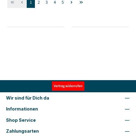
Seite
Seite
Seite
Seite
Seite
1
2
3
4
5
Vertrag widerrufen
Wir sind für Dich da
Informationen
Shop Service
Zahlungsarten