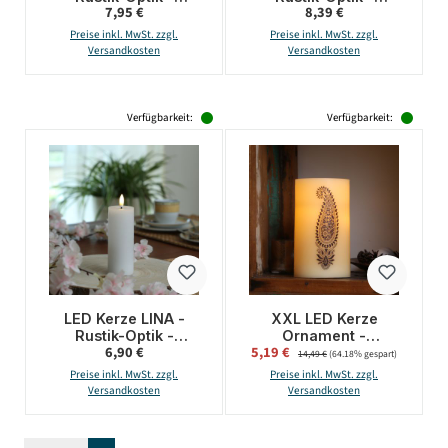
Regulärer Preis:
Regulärer Preis:
7,95 €
8,39 €
Echtwachs - 3D
Echtwachs - 3D
Flamme - H: 15cm - D:
Flamme - H: 11cm - D:
Preise inkl. MwSt. zzgl.
Preise inkl. MwSt. zzgl.
7cm - Batterie - Timer
7cm - Batterie - Timer
Versandkosten
Versandkosten
- weiß
- rosa
Verfügbarkeit:
Verfügbarkeit:
LED Kerze LINA -
XXL LED Kerze
Rustik-Optik -
Ornament -
Regulärer Preis:
Verkaufspreis:
6,90 €
5,19 €
Regulärer Preis:
Echtwachs - 3D
Echtwachs -
14,49 €
(64.18% gespart)
Flamme - H: 12,5cm -
flackernde LED -
Preise inkl. MwSt. zzgl.
Preise inkl. MwSt. zzgl.
D: 5cm - Batterie -
Timer - H: 20cm - D:
Versandkosten
Versandkosten
Timer - weiß
12cm - creme