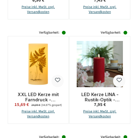
6,90 €
7,45 €
Echtwachs - H: 12,5cm
Echtwachs - 3D
- D: 5cm - Batterie -
Flamme - H: 11cm - D:
Preise inkl. MwSt. zzgl.
Preise inkl. MwSt. zzgl.
Timer - creme
7cm - Batterie - Timer
Versandkosten
Versandkosten
- weiß
Verfügbarkeit:
Verfügbarkeit:
XXL LED Kerze mit
LED Kerze LINA -
Farndruck -
Rustik-Optik -
Verkaufspreis:
Regulärer Preis:
15,69 €
Regulärer Preis:
7,95 €
Echtwachs -
Echtwachs - 3D
24,09 €
(34.87% gespart)
flackernde LED - H:
Flamme - H: 15cm - D:
Preise inkl. MwSt. zzgl.
Preise inkl. MwSt. zzgl.
25cm - D: 12cm -
7cm - Batterie - Timer
Versandkosten
Versandkosten
weiß/grün
- rot
Verfügbarkeit:
Verfügbarkeit: