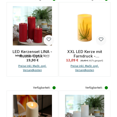
LED Kerzenset LINA -
XXL LED Kerze mit
Rustik-Optik -
Farndruck -
Inhalt:
3 Stück
(6,63 € / 1 Stück)
Regulärer Preis:
Verkaufspreis:
19,90 €
12,09 €
Regulärer Preis:
Echtwachs - 3 Größen
Echtwachs -
20,49 €
(41% gespart)
- D: 7cm - Timer - rot -
flackernde LED - H:
Preise inkl. MwSt. zzgl.
Preise inkl. MwSt. zzgl.
3er Set
20cm - D: 12cm -
Versandkosten
Versandkosten
weiß/grün
Verfügbarkeit:
Verfügbarkeit: