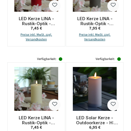
LED Kerze LINA -
LED Kerze LINA -
Rustik-Optik -
Rustik-Optik -
Regulärer Preis:
Regulärer Preis:
7,45 €
7,95 €
Echtwachs - 3D
Echtwachs - 3D
Flamme - H: 11cm - D:
Flamme - H: 15cm - D:
Preise inkl. MwSt. zzgl.
Preise inkl. MwSt. zzgl.
7cm - Batterie - Timer
7cm - Batterie - Timer
Versandkosten
Versandkosten
- rot
- grau
Verfügbarkeit:
Verfügbarkeit:
LED Kerze LINA -
LED Solar Kerze -
Rustik-Optik -
Outdoorkerze - H:
Regulärer Preis:
Regulärer Preis:
7,45 €
6,95 €
Echtwachs - 3D
17,5cm, D: 7cm -