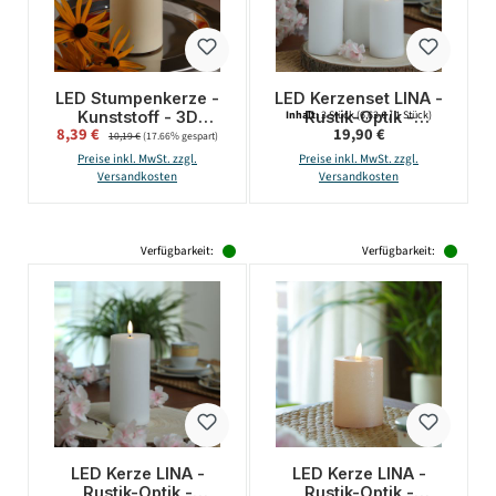
LED Stumpenkerze -
LED Kerzenset LINA -
Kunststoff - 3D
Rustik-Optik -
Inhalt:
3 Stück
(6,63 € / 1 Stück)
Verkaufspreis:
Regulärer Preis:
8,39 €
Regulärer Preis:
19,90 €
Flamme - H: 17,5cm -
Echtwachs - 3 Größen
10,19 €
(17.66% gespart)
D: 7,5cm - Timer - für
- D: 7cm - Timer -
Preise inkl. MwSt. zzgl.
Preise inkl. MwSt. zzgl.
Innen/Außen - creme
weiß - 3er Set
Versandkosten
Versandkosten
Verfügbarkeit:
Verfügbarkeit:
LED Kerze LINA -
LED Kerze LINA -
Rustik-Optik -
Rustik-Optik -