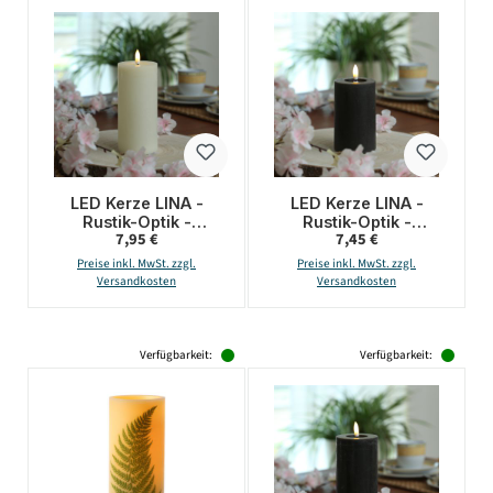
LED Kerze LINA -
LED Kerze LINA -
Rustik-Optik -
Rustik-Optik -
Regulärer Preis:
Regulärer Preis:
7,95 €
7,45 €
Echtwachs - 3D
Echtwachs - H: 11cm -
Flamme - H: 15cm - D:
D: 7cm - Batterie -
Preise inkl. MwSt. zzgl.
Preise inkl. MwSt. zzgl.
7cm - Batterie - Timer
Timer - schwarz
Versandkosten
Versandkosten
- creme
Verfügbarkeit:
Verfügbarkeit: