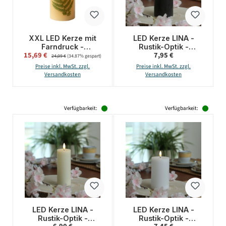
XXL LED Kerze mit
LED Kerze LINA -
Farndruck -
Rustik-Optik -
Verkaufspreis:
Regulärer Preis:
15,69 €
Regulärer Preis:
7,95 €
Echtwachs -
Echtwachs - H: 15cm -
24,09 €
(34.87% gespart)
flackernde LED - H:
D: 7cm - Batterie -
Preise inkl. MwSt. zzgl.
Preise inkl. MwSt. zzgl.
30cm - D: 12cm -
Timer - schwarz
Versandkosten
Versandkosten
weiß/grün
Verfügbarkeit:
Verfügbarkeit:
LED Kerze LINA -
LED Kerze LINA -
Rustik-Optik -
Rustik-Optik -
Regulärer Preis:
Regulärer Preis: