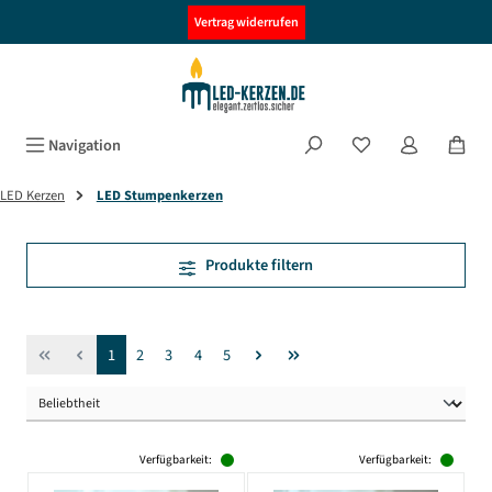
alt springen
Vertrag widerrufen
Navigation
LED Kerzen
LED Stumpenkerzen
Produkte filtern
Seite
Seite
Seite
Seite
Seite
1
2
3
4
5
Verfügbarkeit:
Verfügbarkeit: