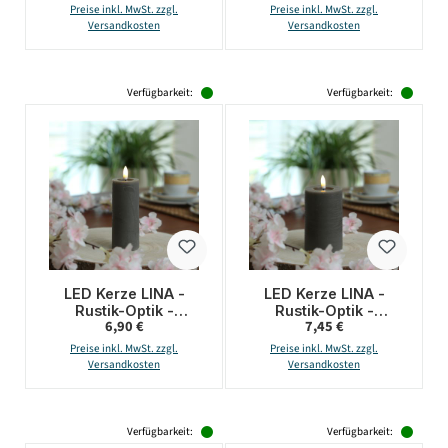
Flamme - H: 11cm - D:
Dämmerungssensor -
Preise inkl. MwSt. zzgl.
Preise inkl. MwSt. zzgl.
7cm - Batterie - Timer
für Außen - weiß
Versandkosten
Versandkosten
- creme
Verfügbarkeit:
Verfügbarkeit:
LED Kerze LINA -
LED Kerze LINA -
Rustik-Optik -
Rustik-Optik -
Regulärer Preis:
Regulärer Preis:
6,90 €
7,45 €
Echtwachs - H: 12,5cm
Echtwachs - 3D
- D: 5cm - Batterie -
Flamme - H: 11cm - D:
Preise inkl. MwSt. zzgl.
Preise inkl. MwSt. zzgl.
Timer - grau
7cm - Batterie - Timer
Versandkosten
Versandkosten
- grau
Verfügbarkeit:
Verfügbarkeit: