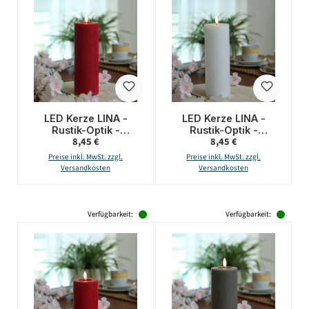
LED Kerze LINA -
LED Kerze LINA -
Rustik-Optik -
Rustik-Optik -
Regulärer Preis:
Regulärer Preis:
8,45 €
8,45 €
Echtwachs - 3D
Echtwachs - 3D
Flamme - H: 20cm - D:
Flamme - H: 20cm - D:
Preise inkl. MwSt. zzgl.
Preise inkl. MwSt. zzgl.
7cm - Batterie - Timer
7cm - Batterie - Timer
Versandkosten
Versandkosten
- rot
- weiß
Verfügbarkeit:
Verfügbarkeit: