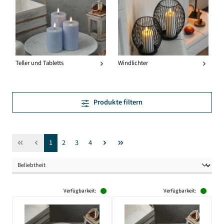
Teller und Tabletts
Windlichter
Produkte filtern
Seite
Seite
Seite
Seite
1
2
3
4
Verfügbarkeit:
Verfügbarkeit: