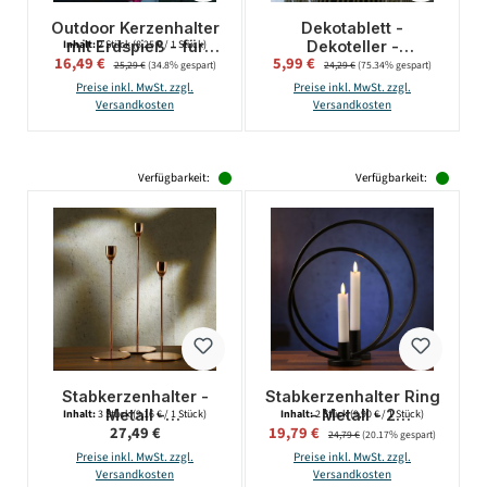
Outdoor Kerzenhalter
Dekotablett -
mit Erdspieß - für
Dekoteller -
Inhalt:
2 Stück
(8,25 € / 1 Stück)
Verkaufspreis:
Verkaufspreis:
16,49 €
Regulärer Preis:
5,99 €
Regulärer Preis:
Outdoor LED Kerzen -
gehämmert - zum
25,29 €
(34.8% gespart)
24,29 €
(75.34% gespart)
H: 100cm - 2er Set
Stellen oder
Preise inkl. MwSt. zzgl.
Preise inkl. MwSt. zzgl.
Aufhängen - mit
Versandkosten
Versandkosten
Magneten - L: 38,5cm
- gold
Verfügbarkeit:
Verfügbarkeit:
Stabkerzenhalter -
Stabkerzenhalter Ring
Metall -
- Metall - 2
Inhalt:
3 Stück
(9,16 € / 1 Stück)
Inhalt:
2 Stück
(9,90 € / 1 Stück)
Regulärer Preis:
Verkaufspreis:
27,49 €
19,79 €
Regulärer Preis:
unterschiedliche
unterschiedliche
24,79 €
(20.17% gespart)
Größen - roségold -
Größen - rund -
Preise inkl. MwSt. zzgl.
Preise inkl. MwSt. zzgl.
3er Set
schwarz - 2er Set
Versandkosten
Versandkosten