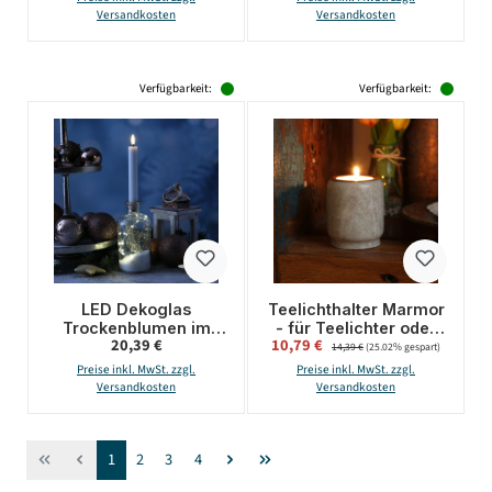
Versandkosten
Versandkosten
Verfügbarkeit:
Verfügbarkeit:
LED Dekoglas
Teelichthalter Marmor
Trockenblumen im
- für Teelichter oder
Regulärer Preis:
Verkaufspreis:
20,39 €
10,79 €
Regulärer Preis:
Schnee -
LED Teelichter - H:
14,39 €
(25.02% gespart)
Stabkerzenhalter - 10
7cm - D: 6cm - braun
Preise inkl. MwSt. zzgl.
Preise inkl. MwSt. zzgl.
warmweiße LED - H:
Versandkosten
Versandkosten
16cm - Timer
Seite
Seite
Seite
Seite
1
2
3
4