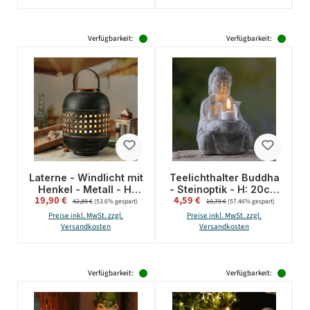
Verfügbarkeit:
Verfügbarkeit:
Laterne - Windlicht mit
Teelichthalter Buddha
Henkel - Metall - H:
- Steinoptik - H: 20cm
Verkaufspreis:
Verkaufspreis:
19,90 €
Regulärer Preis:
4,59 €
Regulärer Preis:
31cm - schwarz,
- grau
42,89 €
(53.6% gespart)
10,79 €
(57.46% gespart)
kupfer
Preise inkl. MwSt. zzgl.
Preise inkl. MwSt. zzgl.
Versandkosten
Versandkosten
Verfügbarkeit:
Verfügbarkeit: