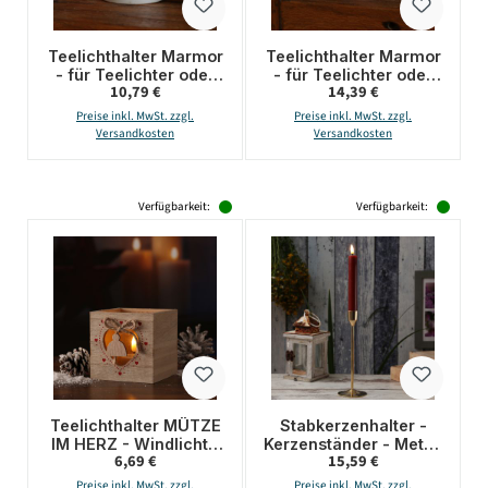
Teelichthalter Marmor
Teelichthalter Marmor
- für Teelichter oder
- für Teelichter oder
Regulärer Preis:
Regulärer Preis:
10,79 €
14,39 €
LED Teelichter - H:
LED Teelichter - H:
4cm - D: 6cm - weiß
7cm - D: 6cm - rosa
Preise inkl. MwSt. zzgl.
Preise inkl. MwSt. zzgl.
Versandkosten
Versandkosten
Verfügbarkeit:
Verfügbarkeit:
Teelichthalter MÜTZE
Stabkerzenhalter -
IM HERZ - Windlicht -
Kerzenständer - Metall
Regulärer Preis:
Regulärer Preis:
6,69 €
15,59 €
Holz - mit Glaseinsatz
- H: 20,5cm - D: 7cm -
- H: 9cm - natur, rot
gold
Preise inkl. MwSt. zzgl.
Preise inkl. MwSt. zzgl.