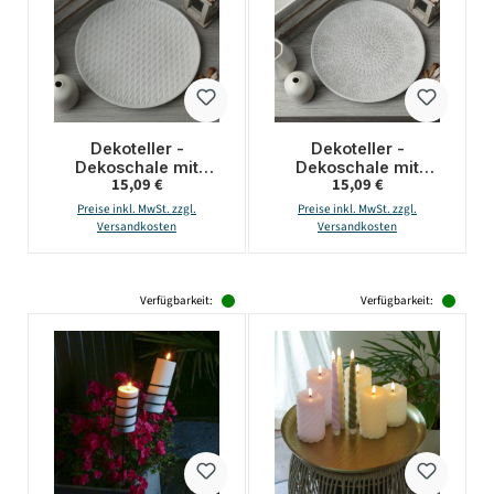
Dekoteller -
Dekoteller -
Dekoschale mit
Dekoschale mit
Regulärer Preis:
Regulärer Preis:
15,09 €
15,09 €
Rautenmuster - MDF
Blumenmuster - MDF
Holz - D: 34,5cm -
Holz - D: 34,5cm -
Preise inkl. MwSt. zzgl.
Preise inkl. MwSt. zzgl.
weiß
weiß
Versandkosten
Versandkosten
Verfügbarkeit:
Verfügbarkeit: