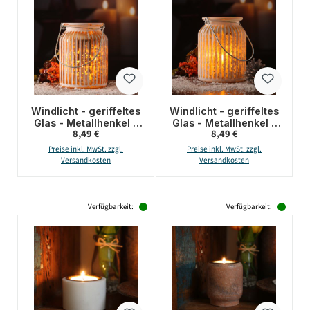
Windlicht - geriffeltes
Windlicht - geriffeltes
Glas - Metallhenkel -
Glas - Metallhenkel -
Regulärer Preis:
Regulärer Preis:
8,49 €
8,49 €
H: 14,5cm - weiß,
H: 14,5cm - weiß, gold
kupfer
Preise inkl. MwSt. zzgl.
Preise inkl. MwSt. zzgl.
Versandkosten
Versandkosten
Verfügbarkeit:
Verfügbarkeit: