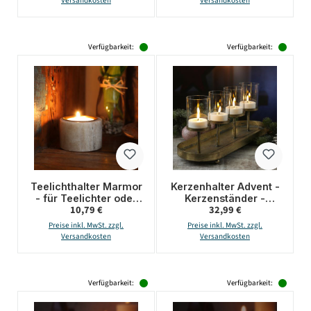
Versandkosten
Versandkosten
Verfügbarkeit:
Verfügbarkeit:
Teelichthalter Marmor
Kerzenhalter Advent -
- für Teelichter oder
Kerzenständer -
Regulärer Preis:
Regulärer Preis:
10,79 €
32,99 €
LED Teelichter - H:
Teelichthalter - Eisen -
4cm - D: 6cm - braun
L: 48cm - 4
Preise inkl. MwSt. zzgl.
Preise inkl. MwSt. zzgl.
Kerzenhalterungen -
Versandkosten
Versandkosten
gold
Verfügbarkeit:
Verfügbarkeit: