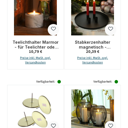
Teelichthalter Marmor
Stabkerzenhalter
- für Teelichter oder
magnetisch -
Regulärer Preis:
Regulärer Preis:
10,79 €
20,39 €
LED Teelichter - H:
Kerzenständer für 4
4cm - D: 6cm - rosa
Stabkerzen -
Preise inkl. MwSt. zzgl.
Preise inkl. MwSt. zzgl.
Kerzentablett - D:
Versandkosten
Versandkosten
30cm - schwarz
Verfügbarkeit:
Verfügbarkeit: