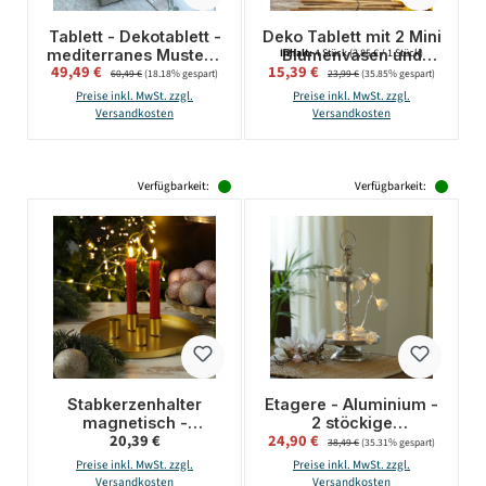
Tablett - Dekotablett -
Deko Tablett mit 2 Mini
mediterranes Muster -
Blumenvasen und
Inhalt:
4 Stück
(3,85 € / 1 Stück)
Verkaufspreis:
Verkaufspreis:
49,49 €
Regulärer Preis:
15,39 €
Regulärer Preis:
Keramik - L: 38cm - B:
Teelichthalter - mit
60,49 €
(18.18% gespart)
23,99 €
(35.85% gespart)
29cm - natur, grün,
Goldrand - Glas -
Preise inkl. MwSt. zzgl.
Preise inkl. MwSt. zzgl.
blau, weiß
gold/braun
Versandkosten
Versandkosten
Verfügbarkeit:
Verfügbarkeit:
Stabkerzenhalter
Etagere - Aluminium -
magnetisch -
2 stöckige
Regulärer Preis:
Verkaufspreis:
20,39 €
24,90 €
Regulärer Preis:
Kerzenständer für 4
Servierplatte -
38,49 €
(35.31% gespart)
Stabkerzen -
Dekoetagere - H:
Preise inkl. MwSt. zzgl.
Preise inkl. MwSt. zzgl.
Kerzentablett - D:
34cm - silber
Versandkosten
Versandkosten