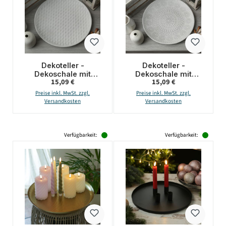
Dekoteller -
Dekoteller -
Dekoschale mit
Dekoschale mit
Regulärer Preis:
Regulärer Preis:
15,09 €
15,09 €
Rautenmuster - MDF
Blumenmuster - MDF
Holz - D: 34,5cm -
Holz - D: 34,5cm -
Preise inkl. MwSt. zzgl.
Preise inkl. MwSt. zzgl.
weiß
weiß
Versandkosten
Versandkosten
Verfügbarkeit:
Verfügbarkeit: