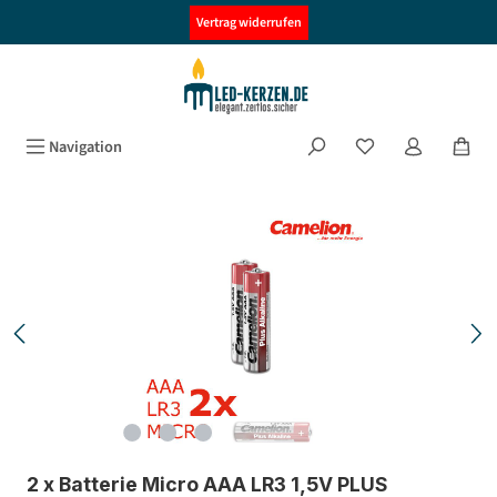
alt springen
Vertrag widerrufen
Navigation
Bildergalerie überspringen
2 x Batterie Micro AAA LR3 1,5V PLUS