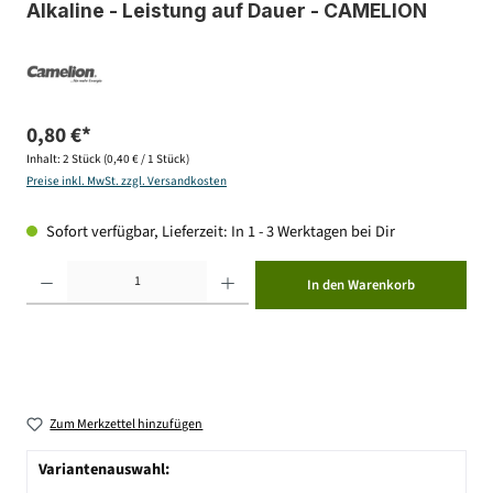
Alkaline - Leistung auf Dauer - CAMELION
0,80 €*
Inhalt:
2 Stück
(0,40 € / 1 Stück)
Preise inkl. MwSt. zzgl. Versandkosten
Sofort verfügbar, Lieferzeit: In 1 - 3 Werktagen bei Dir
Produkt Anzahl: Gib den gewünschten Wert ein oder benutze die Schaltflächen um die Anzahl zu erhöhen ode
In den Warenkorb
Zum Merkzettel hinzufügen
Variantenauswahl: