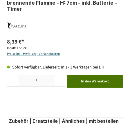
brennende Flamme - H: 7cm - inkl. Batterie -
Timer
8,39 €*
Inhalt:
1 Stück
Preise inkl. MwSt. zzgl. Versandkosten
Sofort verfügbar, Lieferzeit: In 1 - 3 Werktagen bei Dir
Produkt Anzahl: Gib den gewünschten Wert ein oder benutze die Schaltflächen um die Anzahl zu erhöhen ode
In den Warenkorb
Zubehör | Ersatzteile | Ähnliches | mit bestellen