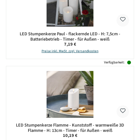
LED Stumpenkerze Paul - flackernde LED - H: 7,5cm -
Batteriebetrieb - Timer - für Außen - weiß
Regulärer Preis:
7,19 €
Preise inkl. MwSt. zzgl. Versandkosten
Verfügbarkeit:
LED Stumpenkerze Flamme - Kunststoff - warmweiße 3D
Flamme - H: 13cm - Timer - für Außen - weiß
Regulärer Preis:
10,19 €