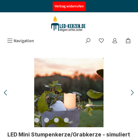
alt springen
Vertrag widerrufen
Navigation
Bildergalerie überspringen
LED Mini Stumpenkerze/Grabkerze - simuliert