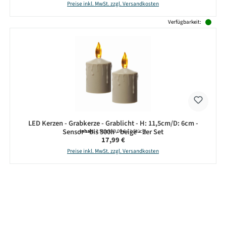
Preise inkl. MwSt. zzgl. Versandkosten
Verfügbarkeit:
LED Kerzen - Grabkerze - Grablicht - H: 11,5cm/D: 6cm -
Sensor - bis 500h - beige - 2er Set
Inhalt:
2 Stück
(9,00 € / 1 Stück)
Regulärer Preis:
17,99 €
Preise inkl. MwSt. zzgl. Versandkosten